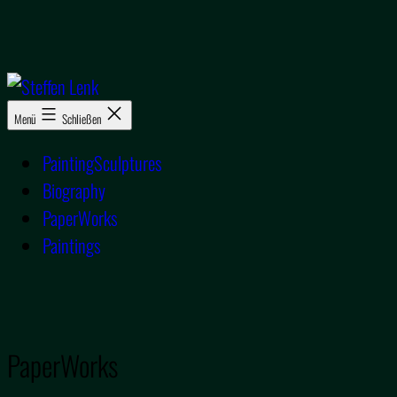
Zum
Inhalt
springen
Steffen
Menü
Schließen
Lenk
PaintingSculptures
Biography
PaperWorks
Paintings
PaperWorks